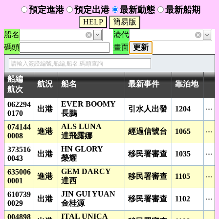
預定進港
預定出港
最新動態
最新船期
船名
港代
碼頭
畫面
船編
航況
船名
最新事件
靠泊地
航次
EVER BOOMY
062294
出港
引水人出發
1204
0170
長鵬
ALS LUNA
074144
進港
經過信號台
1065
0008
達飛露娜
HN GLORY
373516
出港
移民署審查
1035
0043
榮耀
GEM DARCY
635006
進港
移民署審查
1105
0001
達西
JIN GUI YUAN
610739
出港
移民署審查
1102
0029
金桂源
ITAL UNICA
004898