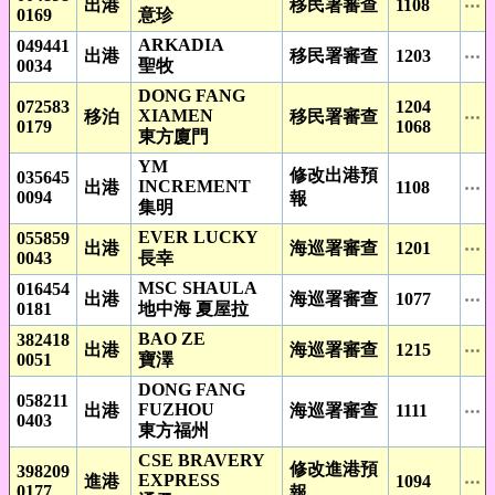
出港
移民署審查
1108
0169
意珍
ARKADIA
049441
出港
移民署審查
1203
0034
聖牧
DONG FANG
072583
1204
XIAMEN
移泊
移民署審查
0179
1068
東方廈門
YM
修改出港預
035645
INCREMENT
出港
1108
0094
報
集明
EVER LUCKY
055859
出港
海巡署審查
1201
0043
長幸
MSC SHAULA
016454
出港
海巡署審查
1077
0181
地中海 夏屋拉
BAO ZE
382418
出港
海巡署審查
1215
0051
寶澤
DONG FANG
058211
FUZHOU
出港
海巡署審查
1111
0403
東方福州
CSE BRAVERY
修改進港預
398209
EXPRESS
進港
1094
0177
報